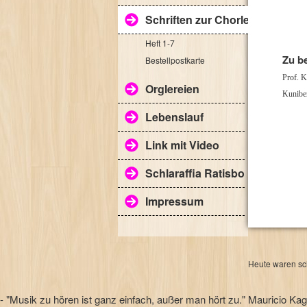
Schriften zur Chorleitung
Heft 1-7
Zu b
Bestellpostkarte
Prof. K
Orglereien
Kuniber
Lebenslauf
Link mit Video
Schlaraffia Ratisbona
Impressum
Heute waren sch
- "Musik zu hören ist ganz einfach, außer man hört zu." Mauricio K