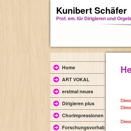
Kunibert Schäfer
Prof. em. für Dirigieren und Orge
He
Home
ART VOKAL
erstmal neues
Diese
Dirigieren plus
Dieses
Chorimpressionen mit Ensemb
Diese
Forschungsvorhaben im WS 1