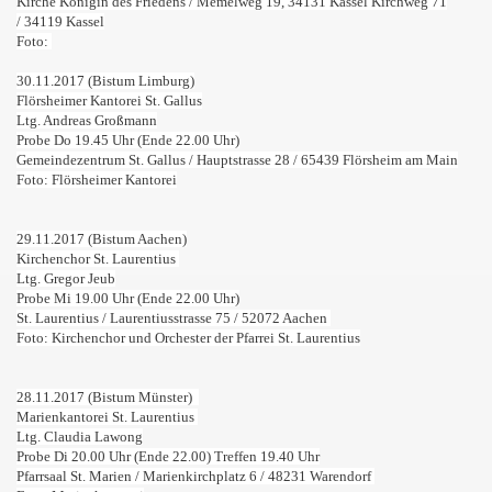
Kirche Königin des Friedens / Memelweg 19, 34131 Kassel
Kirchweg 71
/
34119 Kassel
Foto:
30.11.2017 (Bistum Limburg)
Flörsheimer Kantorei St. Gallus
Ltg. Andreas Großmann
Probe Do 19.45 Uhr (Ende 22.00 Uhr)
Gemeindezentrum St. Gallus / Hauptstrasse 28 / 65439 Flörsheim am Main
Foto: Flörsheimer Kantorei
29.11.2017 (Bistum Aachen)
Kirchenchor St. Laurentius
Ltg. Gregor Jeub
Probe Mi 19.00 Uhr (Ende 22.00 Uhr)
St. Laurentius
/
Laurentiusstrasse 75 /
52072 Aachen
Foto: Kirchenchor und Orchester der Pfarrei St. Laurentius
28.11.2017 (Bistum Münster)
Marienkantorei St. Laurentius
Ltg. Claudia Lawong
Probe Di 20.00 Uhr (Ende 22.00) Treffen 19.40 Uhr
Pfarrsaal St. Marien /
Marienkirchplatz 6 /
48231 Warendorf