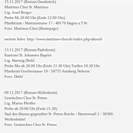
15.11.2017 (Bistum Osnabrück)
Martinus Chor St. Martinus
Ltg. Josef Berger
Probe Mi 20.00 Uhr (Ende 22.00 Uhr)
Pfarrheium /
Martinistrasse 17 /
49170 Hagen a.T.W.
Foto: Martinus-Chor (Homepage)
weitere Infos: http://www.martinus-chor.de/index.php/aktuell
13.11.2017 (Bistum Paderborn)
Kantorei St. Johannes Baptist
Ltg. Hartwig Diehl
Probe Mo ab 20.00 Uhr (Ende 21.30 Uhr) Treffen 19.30 Uhr
Pfarrheim Goethestrasse 19 / 59755 Arnsberg Neheim
Foto: Diehl
09.11.2017 (Bistum Hildesheim)
Gemischter Chor St. Petrus
Ltg. Martin Pfeiffer
Probe ab 20.00 Uhr (Ende 21.30)
Saal des Hauses gegenüber St. Petrus Kirche / Harztorwall 2
/ 38300
Wolfenbüttel
Foto: Gemischter Chor St. Petrus